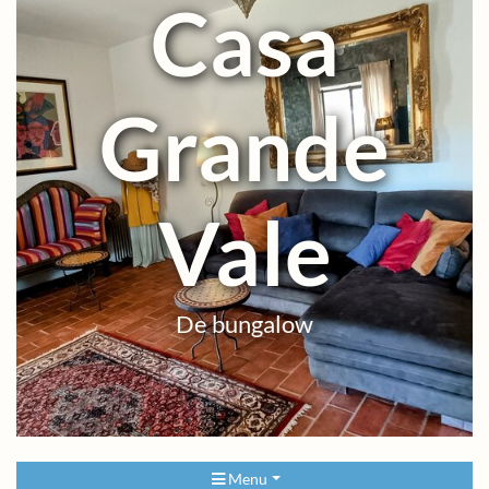
Casa
Grande
Vale
De bungalow
Menu